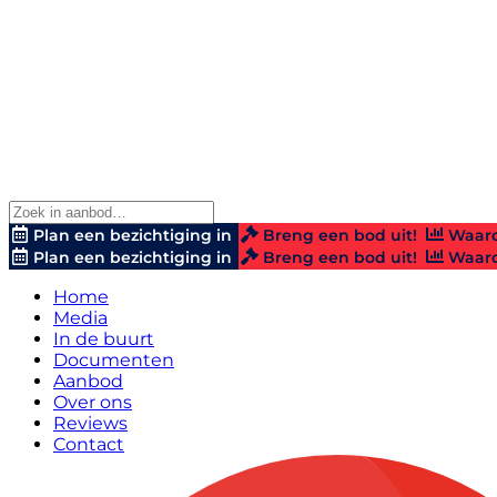
Plan een bezichtiging in
Breng een bod uit!
Waard
Plan een bezichtiging in
Breng een bod uit!
Waard
Home
Media
In de buurt
Documenten
Aanbod
Over ons
Reviews
Contact